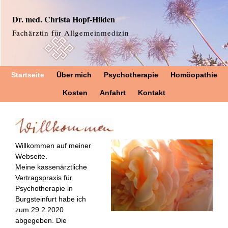
Dr. med. Christa Hopf-Hilden
Fachärztin für Allgemeinmedizin
Startseite
Über mich
Psychotherapie
Homöopathie
Kosten
Anfahrt
Kontakt
Willkommen auf meiner
Webseite.
Meine kassenärztliche
Vertragspraxis für
Psychotherapie in
Burgsteinfurt habe ich
zum 29.2.2020
abgegeben. Die